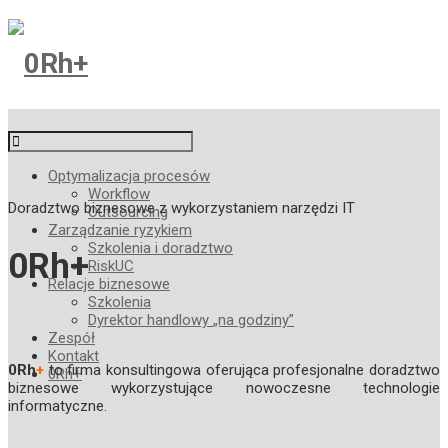
Optymalizacja procesów
Workflow
Doradztwo biznesowe z wykorzystaniem narzędzi IT
Outsourcing
Zarządzanie ryzykiem
Szkolenia i doradztwo
0Rh
+
RiskUC
Relacje biznesowe
Szkolenia
Dyrektor handlowy
„na godziny”
Zespół
Kontakt
0Rh
+
to firma konsultingowa oferująca profesjonalne doradztwo
0Rh
+
biznesowe wykorzystujące nowoczesne technologie
informatyczne.