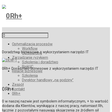
Optymalizacja procesów
Workflow
Doradztwo biznesowe z wykorzystaniem narzędzi IT
Outsourcing
Zarządzanie ryzykiem
Szkolenia i doradztwo
RiskUC
0Rh+ Doradztwo biznesowe z wykorzystaniem narzędzi IT
Relacje biznesowe
Szkolenia
Dyrektor handlowy
„na godziny”
Zespół
0Rh+
Kontakt
0Rh
+
0 w naszej nazwie jest symbolem informatycznym, + to wartość
dodana dla Klientów, wynikająca z naszej pracy, natomiast Rh,
łącznie z pozostałymi nasuwają skojarzenia ze źródłem sił