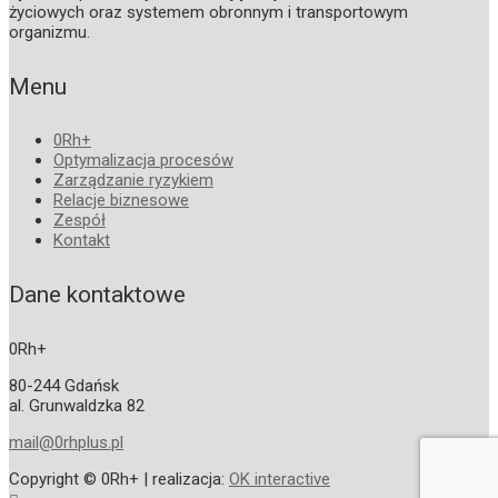
życiowych oraz systemem obronnym i transportowym
organizmu.
Menu
0Rh
+
Optymalizacja procesów
Zarządzanie ryzykiem
Relacje biznesowe
Zespół
Kontakt
Dane kontaktowe
0Rh
+
80-244 Gdańsk
al. Grunwaldzka 82
mail@0rhplus.pl
Copyright © 0Rh
+
| realizacja:
OK interactive